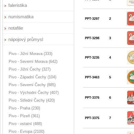
faleristika
numismatika
PPT-3297
2
notafilie
PPT-3298
3
nápojový průmysl
Pivo - Jižní Morava (333)
PPT-3235
4
Pivo - Severní Morava (642)
Pivo - Jižní Čechy (327)
Pivo - Západní Čechy (104)
PPT-3463
5
Pivo - Severní Čechy (885)
Pivo - Východní Čechy (407)
PPT-3376
6
Pivo - Střední Čechy (420)
Pivo - Praha (230)
Pivo - Plzeň (361)
PPT-3375
7
Pivo - ostatní (488)
Pivo - Evropa (2100)