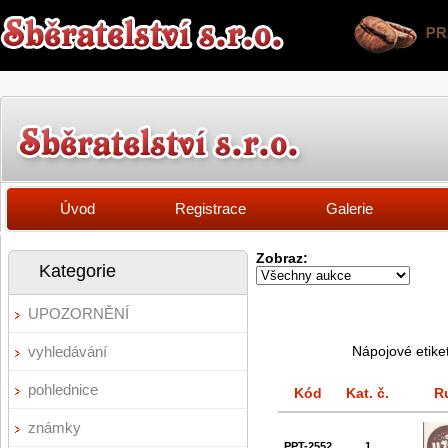
Úvod
Registrace
Galerie
Zobraz:
Kategorie
UPOZORNĚNÍ
vyhledávání
Nápojové etike
pohlednice
Kód
Kat. č.
R
známky
PPT-2552
1