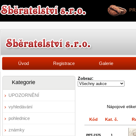
Úvod
Registrace
Galerie
Zobraz:
Kategorie
UPOZORNĚNÍ
vyhledávání
Nápojové etike
pohlednice
Kód
Kat. č.
R
známky
PPT-2375
1