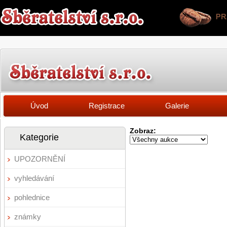
Úvod
Registrace
Galerie
Zobraz:
Kategorie
UPOZORNĚNÍ
vyhledávání
pohlednice
známky