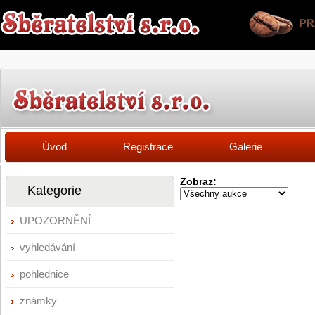
Úvod
Registrace
Galerie
Zobraz:
Kategorie
UPOZORNĚNÍ
vyhledávání
pohlednice
známky