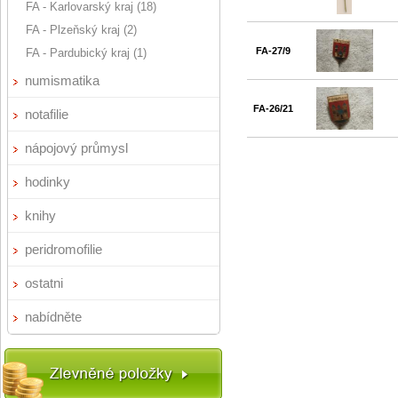
FA - Karlovarský kraj (18)
FA - Plzeňský kraj (2)
FA-27/9
FA - Pardubický kraj (1)
numismatika
FA-26/21
notafilie
nápojový průmysl
hodinky
knihy
peridromofilie
ostatni
nabídněte