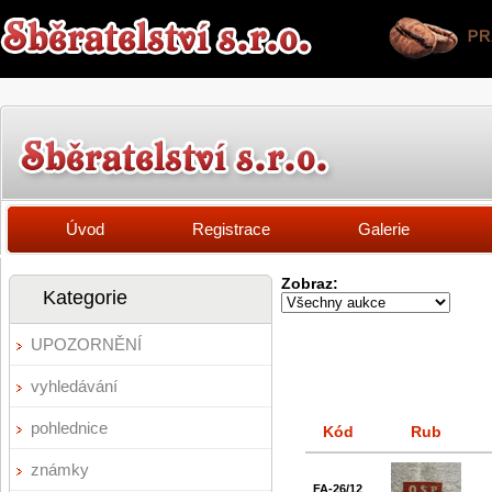
Úvod
Registrace
Galerie
Zobraz:
Kategorie
UPOZORNĚNÍ
vyhledávání
pohlednice
Kód
Rub
známky
FA-26/12