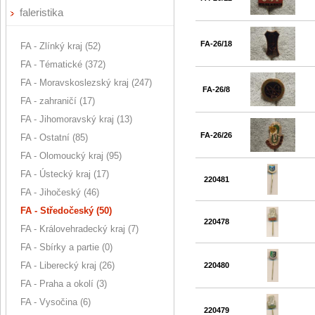
faleristika
FA-26/18
FA - Zlínký kraj (52)
FA - Tématické (372)
FA - Moravskoslezský kraj (247)
FA-26/8
FA - zahraničí (17)
FA - Jihomoravský kraj (13)
FA-26/26
FA - Ostatní (85)
FA - Olomoucký kraj (95)
FA - Ústecký kraj (17)
220481
FA - Jihočeský (46)
FA - Středočeský (50)
220478
FA - Královehradecký kraj (7)
FA - Sbírky a partie (0)
FA - Liberecký kraj (26)
220480
FA - Praha a okolí (3)
FA - Vysočina (6)
220479