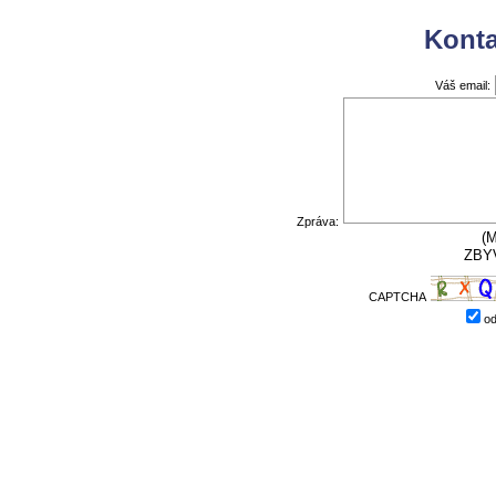
Konta
Váš email:
Zpráva:
(
ZBY
CAPTCHA
od